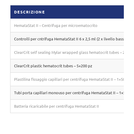
DESCRIZIONE
HemataStat II – Centrifuga per microematocrito
Controlli per cntrifuga HemataStat II 6 x 2,5 ml (2 x livello basso, 2 x 
ClearCrit self sealing Mylar wrapped glass hematocrit tubes – 20×10
ClearCrit plastic hematocrit tubes – 5×200 pz
Plastilina fissaggio capillari per centrifuga HemataStat II – 1×50 pz
Tubi porta capillari monouso per centrifuga HemataStat II – 1×50 pz
Batteria ricaricabile per centrifuga HemataStat II