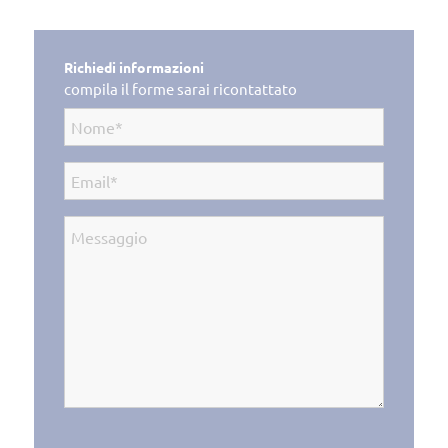
Richiedi informazioni
compila il forme sarai ricontattato
Nome
(Obbligatorio)
Email
(Obbligatorio)
Messaggio