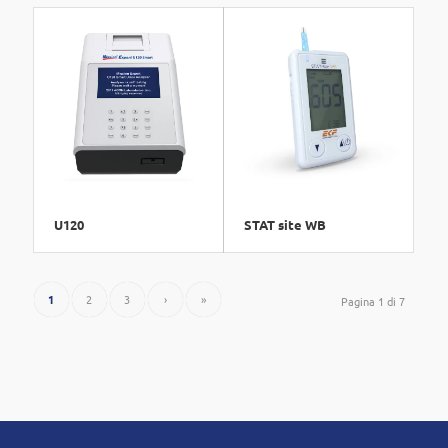
U120
STAT site WB
1
2
3
›
»
Pagina 1 di 7